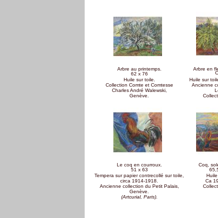
Arbre au printemps.
Arbre en fl
O
62 x 76
Huile sur toile.
Huile sur toi
Collection Comte et Comtesse
Ancienne co
Charles André Walewski,
L
Genève.
Collect
Le coq en courroux.
Coq, sol
51 x 63
65,
Tempera sur papier contrecollé sur toile,
Huile
circa 1914-1918.
Ca 1
Ancienne collection du Petit Palais,
Collect
Genève.
(Artcurial, Paris).
Pages