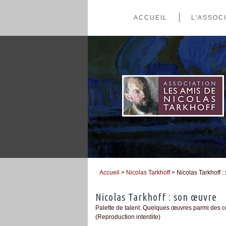
ACCUEIL
L'ASSOC
Accueil
>
Nicolas Tarkhoff
> Nicolas Tarkhoff 
Vous êtes ici
Nicolas Tarkhoff : son œuvre
Palette de talent. Quelques œuvres parmi des ce
(Reproduction interdite)