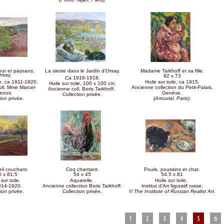
eur et paysans.
La sieste dans le Jardin d'Orsay.
Madame Tarkhoff et sa fille.
rsay.
92 x 73
Ca 1916-1918.
le, ca 1911-1920.
Huile sur toile, ca 1915.
Huile sur toile, 100 x 100 cm.
ll. Mme Marcel-
Ancienne collection du Petit-Palais,
Ancienne coll. Boris Tarkhoff.
enoir.
Genève.
Collection privée.
ion privée.
(Artcurial, Paris).
eil couchant.
Coq chantant.
Poule, poussins et chat.
5 x 81,5
54 x 45
54,5 x 81
 sur toile.
Aquarelle.
Huile sur toile.
914-1920.
Ancienne collection Boris Tarkhoff.
Institut d'Art figuratif russe.
ion privée.
Collection privée.
© The Institute of Russian Realist Art.
1
2
3
4
5
6