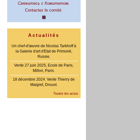
Свяжитесь с Комитетом.
Contactez le comité.
Actualités
Un chef-d'œuvre de Nicolas Tarkhoff à
la Galerie d'art d'Etat de Primorié,
Russie.
Vente 27 juin 2025, Ecole de Paris,
Millon, Paris.
18 décembre 2024. Vente Thierry de
Maigret, Drouot.
Toutes les actus