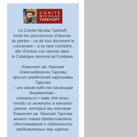
Le Comité Nicolas Tarkhoff,
invite les possesseurs d’œuvres
du peintre – ou de tout document le
concernant – à se faire connaître,
afin d’inclure ces œuvres dans
le Catalogue raisonné qu’il prépare.
Комитет им. Николая
Александровича Тархова
просит владетелей картинами
Тархова
– или каким-либо его касающим
документом –
связаться с нами для того,
чтобы их включить в каталог-
резоне. который мы готовим.
Комитет им. Николая Тархова
может также предoставлять
удостоверения о подлинности
предъявленных ему картин.