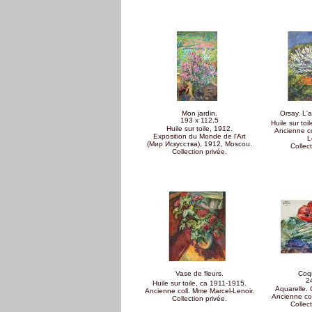
Pages
Mon jardin.
Orsay. L'a
193 x 112,5
Huile sur toi
Huile sur toile, 1912.
Ancienne co
Exposition du Monde de l'Art
L
(Мир Искусства), 1912, Moscou.
Collect
Collection privée.
Vase de fleurs.
Coqu
2
Huile sur toile, ca 1911-1915.
Aquarelle.
Ancienne coll. Mme Marcel-Lenoir.
Ancienne coll
Collection privée.
​Collec