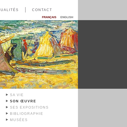
UALITÉS
CONTACT
FRANÇAIS
ENGLISH
SA VIE
SON ŒUVRE
SES EXPOSITIONS
BIBLIOGRAPHIE
MUSÉES