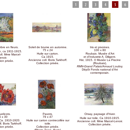
1
2
3
4
5
6
rbre en fleurs.
Soleil de brume en automne.
Iris et pivoines.
75 x 24
100 x 80
le, ca 1911-1915.
Huile sur carton.
Roubaix. Musée d'Art
ll. Mme Marcel-
Ca 1915.
et d'Industrie A. Diligent.
enoir.
Ancienne coll. Boris Tarkhoff.
Hst, 1915. © Musée La Piscine
ion privée.
Collection privée.
(Roubaix),
RMN-Grand Palais/Arnaud Loubry,
Dépôt Fonds national d'Art
contemporain.
elicots.
Pavots.
Orsay, paysage d'hiver.
4 x 30
79 x 47
Huile sur toile, Ca 1910-1915.
 Ca. 1910-1920.
Huile sur carton contrecollée sur
Ancienne coll. Mme Marcel-Lenoir.
. Boris Tarkhoff.
toile.
Collection privée.
tion privée.
Collection privée.
(Photo Tajan, Paris).